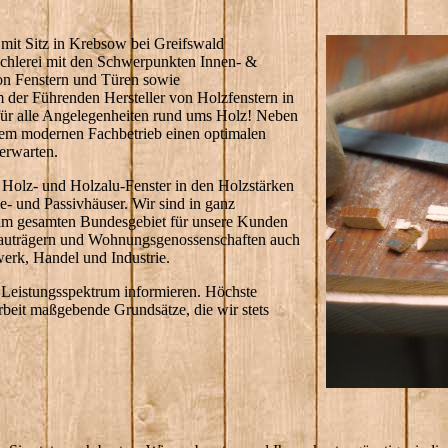
mit Sitz in Krebsow bei Greifswald
chlerei mit den Schwerpunkten Innen- &
on Fenstern und Türen sowie
 der Führenden Hersteller von Holzfenstern in
 für alle Angelegenheiten rund ums Holz! Neben
rem modernen Fachbetrieb einen optimalen
erwarten.
e Holz- und Holzalu-Fenster in den Holzstärken
e- und Passivhäuser. Wir sind in ganz
im gesamten Bundesgebiet für unsere Kunden
 Bauträgern und Wohnungsgenossenschaften auch
erk, Handel und Industrie.
s Leistungsspektrum informieren. Höchste
rbeit maßgebende Grundsätze, die wir stets