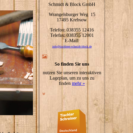
Schmidt & Block GmbH
Wrangelsburger Weg 15
17495 Krebsow
Telefon: 038355 12416
Telefax: 038355 12001
E-Mail:
info@tischlerei-schmidt-block.de
So finden Sie uns
nutzen Sie unseren interaktiven
Lageplan, um zu uns zu
finden
mehr »