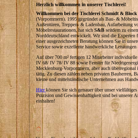
Herzlich willkommen in unserer Tischlerei!
Willkommen bei der Tischlerei Schmidt & Block
(Vorpommern). 1995 gegründet als Bau- & Möbeltis
Außentüren, Treppen- & Ladenbau, Aufarbeitung v
Möbelrestaurationen, hat sich
S&B
seitdem zu einem
Norddeutschland entwickelt. Wir sind die Experten
einer ausgezeichneten Beratung können Sie in unse
Service sowie exzellente handwerkliche Leistungen 
Auf über 700 m² fertigen 12 Mitarbeiter individuell
IV 68/ IV 78/ IV 88 sowie Fenster für Niedrigenergi
Mecklenburg-Vorpommern, aber auch überregional 
tätig. Zu diesen zählen neben privaten Bauherren,
kleine und mittelständische Unternehmen aus Handw
Hier
können Sie sich genauer über unser vielfältige
Präzision und Gewissenhaftigkeit sind bei unserer A
einhalten!