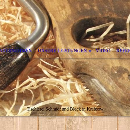
UNTERNEHMEN
UNSERE LEISTUNGEN
VIDEO
REFE
Tischlerei Schmidt und Block in Krebsow