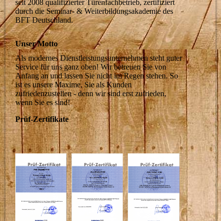
seit 2008 qualifizierter Türenfachbetrieb, zertifiziert
durch die Seminar- & Weiterbildungsakademie des
BFT Deutschland.
Unser Motto
Als modernes Dienstleistungsunternehmen steht guter
Service für uns ganz oben! Wir betreuen Sie von
Anfang an und lassen Sie nicht im Regen stehen. So
ist es unsere Maxime, Sie als Kunden
zufriedenzustellen - denn wir sind erst zufrieden,
wenn Sie es sind!
Prüf-Zertifikate