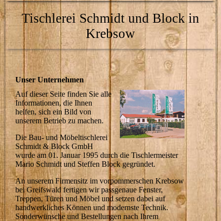
Tischlerei Schmidt und Block in
Krebsow
Unser Unternehmen
Auf dieser Seite finden Sie alle
Informationen, die Ihnen
helfen, sich ein Bild von
unserem Betrieb zu machen.
Die Bau- und Möbeltischlerei
Schmidt & Block GmbH
wurde am 01. Januar 1995 durch die Tischlermeister
Mario Schmidt und Steffen Block gegründet.
An unserem Firmensitz im vorpommerschen Krebsow
bei Greifswald fertigen wir passgenaue Fenster,
Treppen, Türen und Möbel und setzen dabei auf
handwerkliches Können und modernste Technik.
Sonderwünsche und Bestellungen nach Ihrem