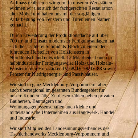
Aufmass realisieren wir gern. In unseren Werkstätten
widmen wir uns auch der fachgerechten Restauration
alter Möbel und haben uns mit der sorgfältigen
Aufarbeitung von Fenstern und Türen einen Namen
gemacht.
Durch Erweiterung der Produktionsfläche auf über
700 m² und Einsatz modernster Fertigungsanlagen hat
sich die Tischlerei Schmidt & Block zu einem der
führenden Hersteller von Holzfenstern in
Norddeutschland entwickelt. 12 Mitarbeiter bauen in
halbindustrieller Fertigungsweise Holz- und Holzalu-
Fenster in den Holzstärken IV 68/ IV 78/ IV 88 sowie
Fenster für Niedrigenergie- und Passivhäuser.
Wir sind in ganz Mecklenburg-Vorpommern, aber
auch überregional im gesamten Bundesgebiet für
unsere Kunden tätig. Zu diesen zählen neben privaten
Bauherren, Bauträgern und
Wohnungsgenossenschaften auch kleine und
mittelständische Unternehmen aus Handwerk, Handel
und Industrie.
Wir sind Mitglied des Landesinnungsverbandes des
Tischlerhandwerks Mecklenburg-Vorpommern und