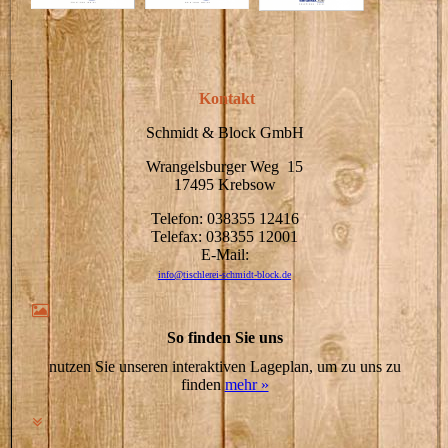
Kontakt
Schmidt & Block GmbH
Wrangelsburger Weg 15
17495 Krebsow
Telefon: 038355 12416
Telefax: 038355 12001
E-Mail:
info@tischlerei-schmidt-block.de
So finden Sie uns
nutzen Sie unseren interaktiven Lageplan, um zu uns zu
finden
mehr »