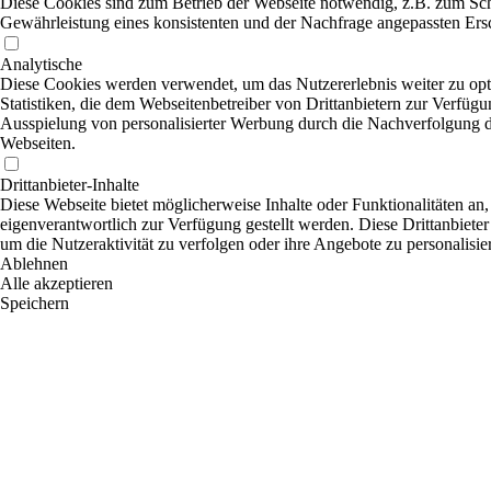
Diese Cookies sind zum Betrieb der Webseite notwendig, z.B. zum Sch
Gewährleistung eines konsistenten und der Nachfrage angepassten Ersc
Analytische
Diese Cookies werden verwendet, um das Nutzererlebnis weiter zu opti
Statistiken, die dem Webseitenbetreiber von Drittanbietern zur Verfügu
Ausspielung von personalisierter Werbung durch die Nachverfolgung de
Webseiten.
Drittanbieter-Inhalte
Diese Webseite bietet möglicherweise Inhalte oder Funktionalitäten an,
eigenverantwortlich zur Verfügung gestellt werden. Diese Drittanbiete
um die Nutzeraktivität zu verfolgen oder ihre Angebote zu personalisie
Ablehnen
Alle akzeptieren
Speichern